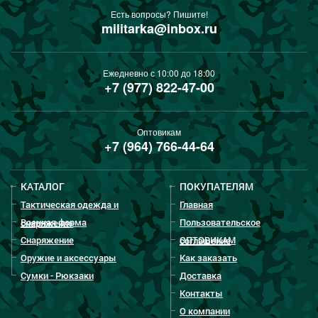
Есть вопросы? Пишите!
militarka@inbox.ru
Ежедневно с 10:00 до 18:00
+7 (977) 822-47-00
Оптовикам
+7 (964) 766-44-64
КАТАЛОГ
ПОКУПАТЕЛЯМ
Тактическая одежда и
Главная
Военная форма
Пользовательское
снаряжение
Снаряжение
ОПТОВИКАМ
соглашение
Оружие и аксессуары
Как заказать
Сумки - Рюкзаки
Доставка
Контакты
О компании