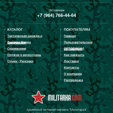
Оптовикам
+7 (964) 766-44-64
КАТАЛОГ
ПОКУПАТЕЛЯМ
Тактическая одежда и
Главная
Военная форма
Пользовательское
снаряжение
Снаряжение
ОПТОВИКАМ
соглашение
Оружие и аксессуары
Как заказать
Сумки - Рюкзаки
Доставка
Контакты
О компании
Распродажа
Армейский интернет-магазин "Милитарка"