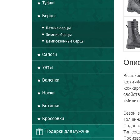
Туфли
Берцы
Летние берцы
Зимние берцы
Демисезонные берцы
Сапоги
Опис
Унты
Высокие
Валенки
кожи «Ф
кожкарт
Носки
свойств
«Милита
Ботинки
Сезон: 
Кроссовки
Толщина
Подносо
Подарки для мужчин
Тип сое
Произво