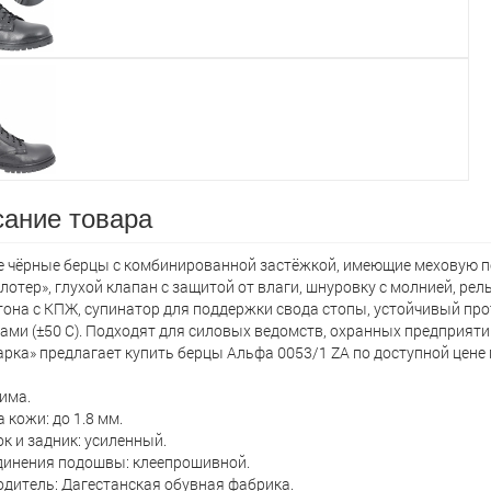
ание товара
 чёрные берцы с комбинированной застёжкой, имеющие меховую по
лотер», глухой клапан с защитой от влаги, шнуровку с молнией, ре
она с КПЖ, супинатор для поддержки свода стопы, устойчивый про
ами (±50 С). Подходят для силовых ведомств, охранных предприят
рка» предлагает кyпить берцы Альфа 0053/1 ZA по доступной цене 
зима.
 кожи: до 1.8 мм.
к и задник: усиленный.
динения подошвы: клеепрошивной.
дитель: Дагестанская обувная фабрика.