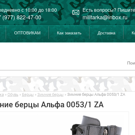
едневно с 10:00 до 18:00
Есть вопросы? Пишите
 (977) 822-47-00
militarka@inbox.ru
ОПТОВИКАМ
Как заказать
Доставка
К
ка
»
Обувь
»
Берцы
»
Зимние берцы
»
Зимние берцы Альфа 0053/1 ZA
ние берцы Альфа 0053/1 ZA