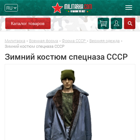
Мен
Каталог товаров
Милитарка
»
Военная форма
»
Форма СССР
»
Верхняя одежда
»
Зимний костюм спецназа СССР
Зимний костюм спецназа СССР