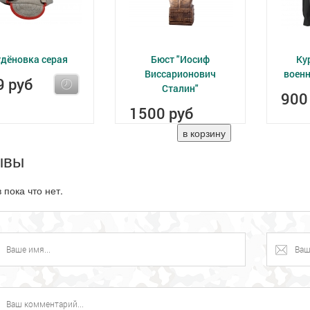
дёновка серая
Бюст "Иосиф
Ку
Виссарионович
воен
9 руб
Сталин"
900
1500 руб
ывы
 пока что нет.