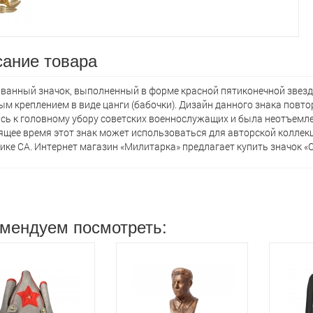
ание товара
анный значок, выполненный в форме красной пятиконечной звезд
ым креплением в виде цанги (бабочки). Дизайн данного знака повт
сь к головному убору советских военнослужащих и была неотъем
ящее время этот знак может использоваться для авторской коллек
ике СА. Интернет магазин «Милитарка» предлагает кyпить значок «С
мендуем посмотреть: