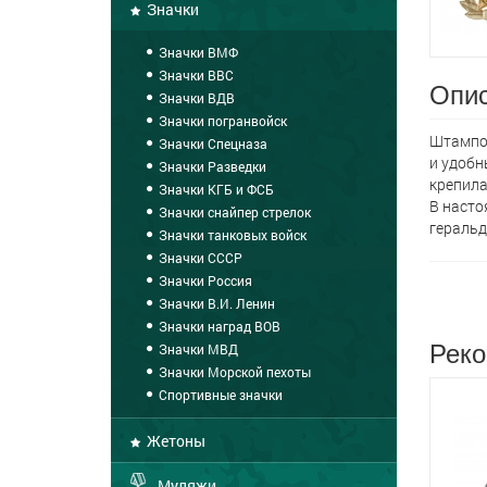
Значки
Значки ВМФ
Значки ВВС
Опис
Значки ВДВ
Значки погранвойск
Штампов
Значки Спецназа
и удобн
Значки Разведки
крепила
Значки КГБ и ФСБ
В насто
Значки снайпер стрелок
геральд
Значки танковых войск
Значки СССР
Значки Россия
Значки В.И. Ленин
Значки наград ВОВ
Реко
Значки МВД
Значки Морской пехоты
Спортивные значки
Жетоны
Муляжи