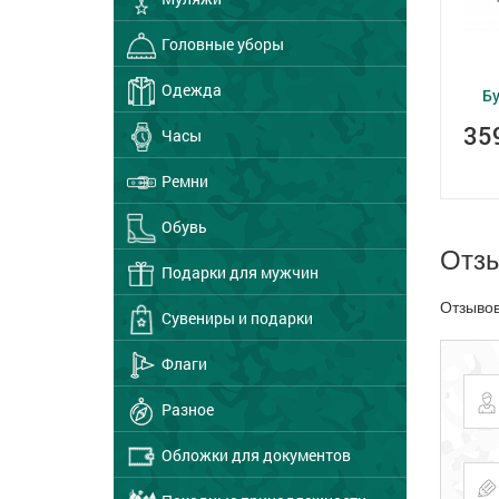
Головные уборы
Одежда
Бу
35
Часы
Ремни
Обувь
Отз
Подарки для мужчин
Отзывов
Сувениры и подарки
Флаги
Разное
Обложки для документов