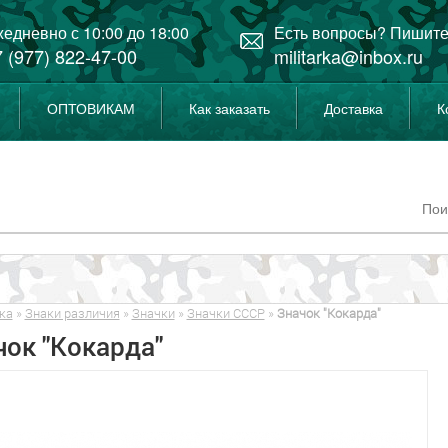
едневно с 10:00 до 18:00
Есть вопросы? Пишите
 (977) 822-47-00
militarka@inbox.ru
ОПТОВИКАМ
Как заказать
Доставка
К
ка
»
Знаки различия
»
Значки
»
Значки СССР
»
Значок "Кокарда"
чок "Кокарда"