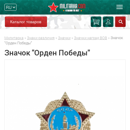
Мен
Каталог товаров
Милитарка
»
Знаки различия
»
Значки
»
Значки наград ВОВ
»
Значок
"Орден Победы"
Значок "Орден Победы"