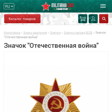
Мен
Каталог товаров
Милитарка
»
Знаки различия
»
Значки
»
Значки наград ВОВ
»
Значок
"Отечественная война"
Значок "Отечественная война"