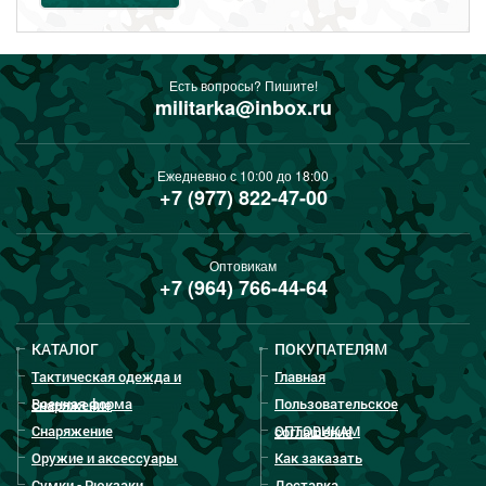
Есть вопросы? Пишите!
militarka@inbox.ru
Ежедневно с 10:00 до 18:00
+7 (977) 822-47-00
Оптовикам
+7 (964) 766-44-64
КАТАЛОГ
ПОКУПАТЕЛЯМ
Тактическая одежда и
Главная
Военная форма
Пользовательское
снаряжение
Снаряжение
ОПТОВИКАМ
соглашение
Оружие и аксессуары
Как заказать
Сумки - Рюкзаки
Доставка