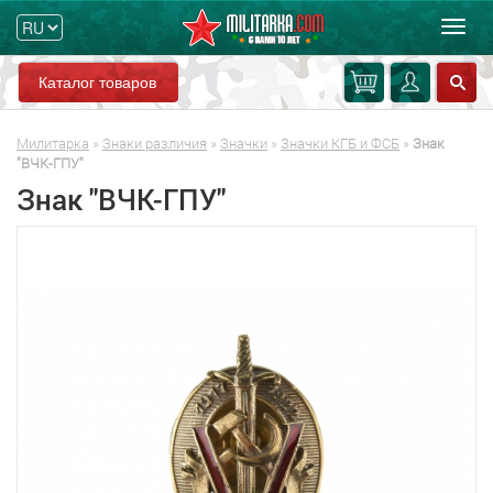
Мен
Каталог товаров
Милитарка
»
Знаки различия
»
Значки
»
Значки КГБ и ФСБ
»
Знак
"ВЧК-ГПУ"
Знак "ВЧК-ГПУ"