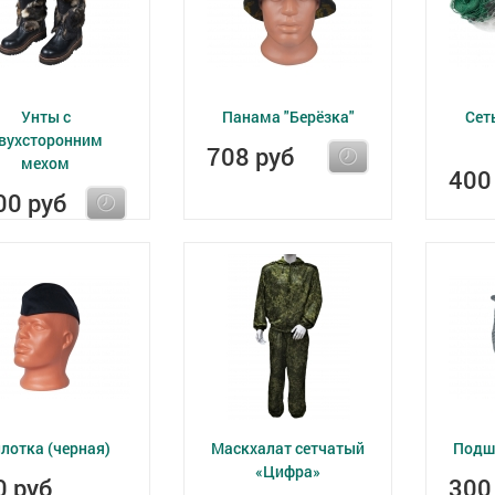
Унты с
Панама "Берёзка"
Сет
вухсторонним
708 руб
мехом
400
00 руб
лотка (черная)
Маскхалат сетчатый
Подш
«Цифра»
0 руб
300