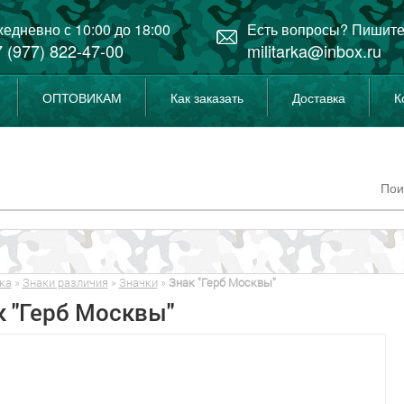
едневно с 10:00 до 18:00
Есть вопросы? Пишите
 (977) 822-47-00
militarka@inbox.ru
ОПТОВИКАМ
Как заказать
Доставка
К
ка
»
Знаки различия
»
Значки
»
Знак "Герб Москвы"
к "Герб Москвы"