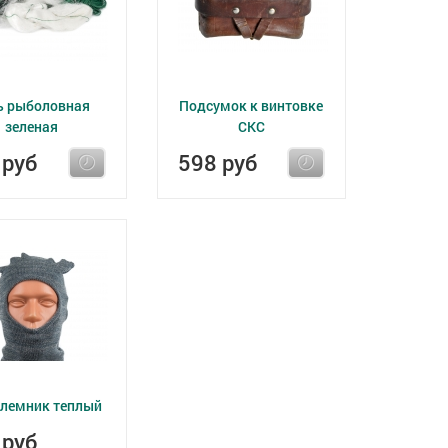
ь рыболовная
Подсумок к винтовке
зеленая
СКС
 руб
598 руб
лемник теплый
 руб