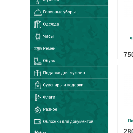
Головные уборы
Одежда
Часы
д
Ремни
75
Обувь
Подарки для мужчин
Сувениры и подарки
Флаги
Разное
Пи
Обложки для документов
28