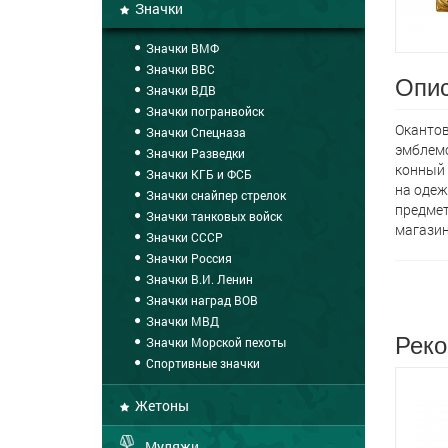
Значки
Значки ВМФ
Значки ВВС
Опис
Значки ВДВ
Значки погранвойск
Окантов
Значки Спецназа
эмблемо
Значки Разведки
конный 
Значки КГБ и ФСБ
на одеж
Значки снайпер стрелок
предмет
Значки танковых войск
магазин
Значки СССР
Значки Россия
Значки В.И. Ленин
Значки наград ВОВ
Значки МВД
Реко
Значки Морской пехоты
Спортивные значки
Жетоны
Муляжи