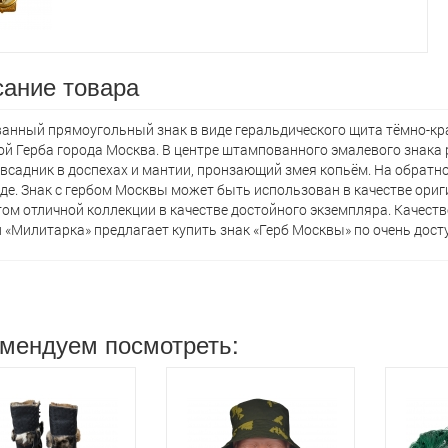
ание товара
анный прямоугольный знак в виде геральдического щита тёмно-кра
й Герба города Москва. В центре штампованного эмалевого знака
всадник в доспехах и мантии, пронзающий змея копьём. На обратно
де. Знак с гербом Москвы может быть использован в качестве ориг
ом отличной коллекции в качестве достойного экземпляра. Качест
 «Милитарка» предлагает кyпить знак «Герб Москвы» по очень дост
мендуем посмотреть: