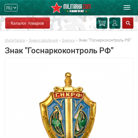
Мен
Каталог товаров
Милитарка
»
Знаки различия
»
Значки
»
Знак "Госнаркоконтроль РФ"
Знак "Госнаркоконтроль РФ"