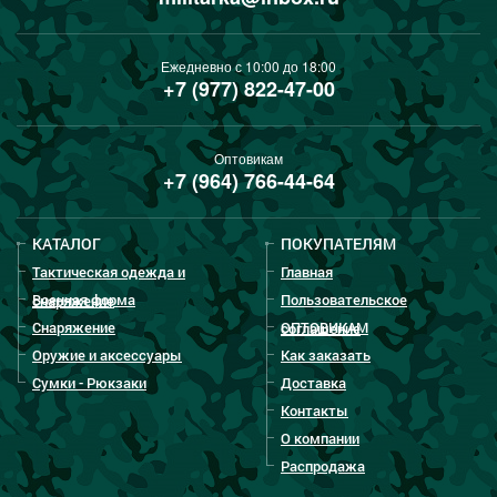
Ежедневно с 10:00 до 18:00
+7 (977) 822-47-00
Оптовикам
+7 (964) 766-44-64
КАТАЛОГ
ПОКУПАТЕЛЯМ
Тактическая одежда и
Главная
Военная форма
Пользовательское
снаряжение
Снаряжение
ОПТОВИКАМ
соглашение
Оружие и аксессуары
Как заказать
Сумки - Рюкзаки
Доставка
Контакты
О компании
Распродажа