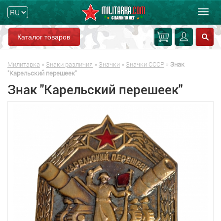
Мен
Каталог товаров
Милитарка
»
Знаки различия
»
Значки
»
Значки СССР
»
Знак
"Карельский перешеек"
Знак "Карельский перешеек"