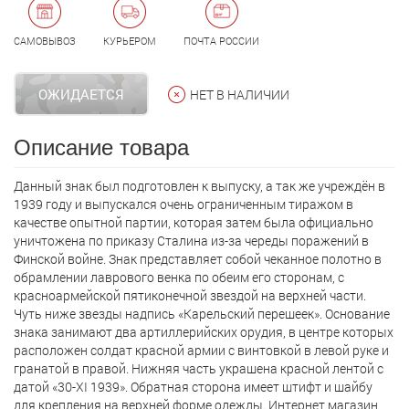
САМОВЫВОЗ
КУРЬЕРОМ
ПОЧТА РОССИИ
ОЖИДАЕТСЯ
НЕТ В НАЛИЧИИ
Описание товара
Данный знак был подготовлен к выпуску, а так же учреждён в
1939 году и выпускался очень ограниченным тиражом в
качестве опытной партии, которая затем была официально
уничтожена по приказу Сталина из-за череды поражений в
Финской войне. Знак представляет собой чеканное полотно в
обрамлении лаврового венка по обеим его сторонам, с
красноармейской пятиконечной звездой на верхней части.
Чуть ниже звезды надпись «Карельский перешеек». Основание
знака занимают два артиллерийских орудия, в центре которых
расположен солдат красной армии с винтовкой в левой руке и
гранатой в правой. Нижняя часть украшена красной лентой с
датой «30-XI 1939». Обратная сторона имеет штифт и шайбу
для крепления на верхней форме одежды. Интернет магазин