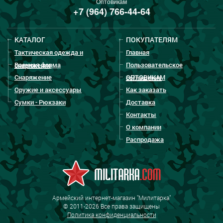
Оптовикам
+7 (964) 766-44-64
КАТАЛОГ
ПОКУПАТЕЛЯМ
Тактическая одежда и
Главная
Военная форма
Пользовательское
снаряжение
Снаряжение
ОПТОВИКАМ
соглашение
Оружие и аксессуары
Как заказать
Сумки - Рюкзаки
Доставка
Контакты
О компании
Распродажа
Армейский интернет-магазин "Милитарка"
© 2011-2026 Все права защищены
Политика конфиденциальности