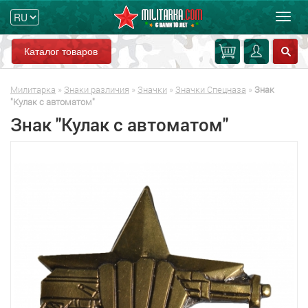
Мен
Каталог товаров
Милитарка
»
Знаки различия
»
Значки
»
Значки Спецназа
»
Знак
"Кулак с автоматом"
Знак "Кулак с автоматом"