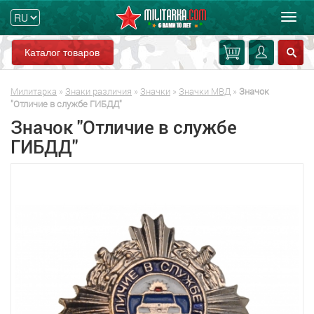
Мен
Каталог товаров
Милитарка
»
Знаки различия
»
Значки
»
Значки МВД
»
Значок
"Отличие в службе ГИБДД"
Значок "Отличие в службе
ГИБДД"