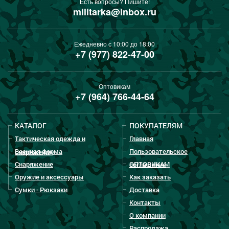
Есть вопросы? Пишите!
militarka@inbox.ru
Ежедневно с 10:00 до 18:00
+7 (977) 822-47-00
Оптовикам
+7 (964) 766-44-64
КАТАЛОГ
ПОКУПАТЕЛЯМ
Тактическая одежда и
Главная
Военная форма
Пользовательское
снаряжение
Снаряжение
ОПТОВИКАМ
соглашение
Оружие и аксессуары
Как заказать
Сумки - Рюкзаки
Доставка
Контакты
О компании
Распродажа