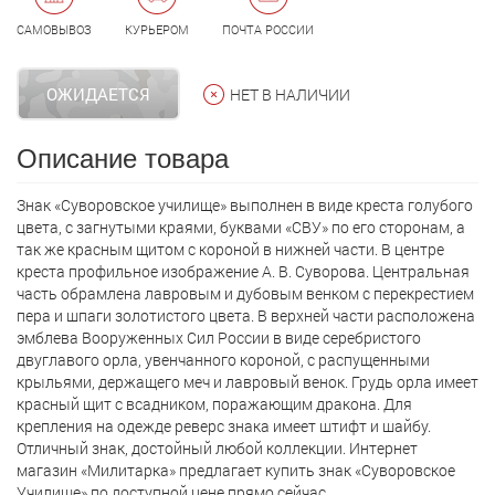
САМОВЫВОЗ
КУРЬЕРОМ
ПОЧТА РОССИИ
ОЖИДАЕТСЯ
НЕТ В НАЛИЧИИ
Описание товара
Знак «Суворовское училище» выполнен в виде креста голубого
цвета, с загнутыми краями, буквами «СВУ» по его сторонам, а
так же красным щитом с короной в нижней части. В центре
креста профильное изображение А. В. Суворова. Центральная
часть обрамлена лавровым и дубовым венком с перекрестием
пера и шпаги золотистого цвета. В верхней части расположена
эмблева Вооруженных Сил России в виде серебристого
двуглавого орла, увенчанного короной, с распущенными
крыльями, держащего меч и лавровый венок. Грудь орла имеет
красный щит с всадником, поражающим дракона. Для
крепления на одежде реверс знака имеет штифт и шайбу.
Отличный знак, достойный любой коллекции. Интернет
магазин «Милитарка» предлагает кyпить знак «Суворовское
Училище» по доступной цене прямо сейчас.