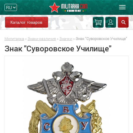
Мен
Каталог товаров
Милитарка
»
Знаки различия
»
Значки
»
Знак "Суворовское Училище"
Знак "Суворовское Училище"