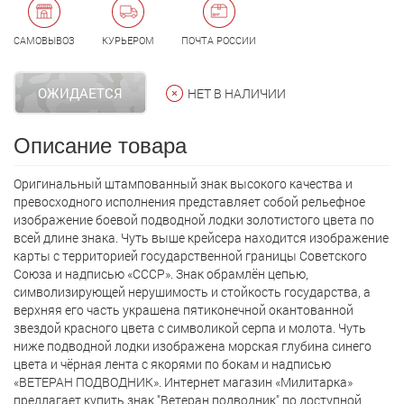
САМОВЫВОЗ
КУРЬЕРОМ
ПОЧТА РОССИИ
ОЖИДАЕТСЯ
НЕТ В НАЛИЧИИ
Описание товара
Оригинальный штампованный знак высокого качества и
превосходного исполнения представляет собой рельефное
изображение боевой подводной лодки золотистого цвета по
всей длине знака. Чуть выше крейсера находится изображение
карты с территорией государственной границы Советского
Союза и надписью «СССР». Знак обрамлён цепью,
символизирующей нерушимость и стойкость государства, а
верхняя его часть украшена пятиконечной окантованной
звездой красного цвета с символикой серпа и молота. Чуть
ниже подводной лодки изображена морская глубина синего
цвета и чёрная лента с якорями по бокам и надписью
«ВЕТЕРАН ПОДВОДНИК». Интернет магазин «Милитарка»
предлагает кyпить знак "Ветеран подводник" по доступной