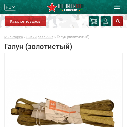
Мен
Каталог товаров
Милитарка
»
Знаки различия
»
Галун (золотистый)
Галун (золотистый)