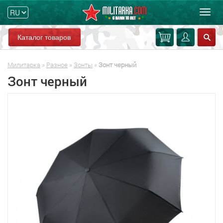
Мен
Каталог товаров
Милитарка
»
Разное
»
Зонты
»
Зонт черный
Зонт черный