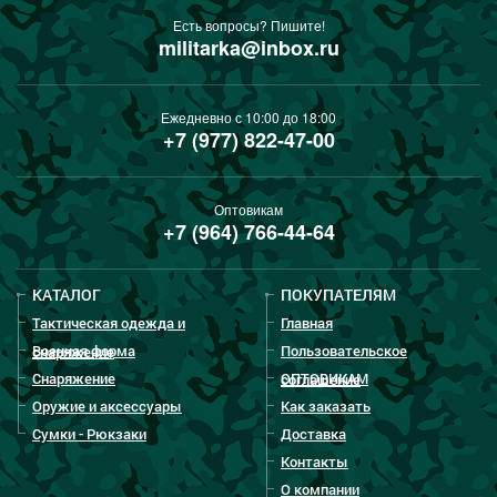
Есть вопросы? Пишите!
militarka@inbox.ru
Ежедневно с 10:00 до 18:00
+7 (977) 822-47-00
Оптовикам
+7 (964) 766-44-64
КАТАЛОГ
ПОКУПАТЕЛЯМ
Тактическая одежда и
Главная
Военная форма
Пользовательское
снаряжение
Снаряжение
ОПТОВИКАМ
соглашение
Оружие и аксессуары
Как заказать
Сумки - Рюкзаки
Доставка
Контакты
О компании