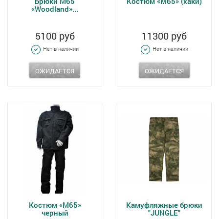
Брюки М65
Костюм «М65» (хаки)
«Woodland»...
5100 руб
11300 руб
Нет в наличии
Нет в наличии
ОЖИДАЕТСЯ
ОЖИДАЕТСЯ
Костюм «М65»
Камуфляжные брюки
черный
"JUNGLE"