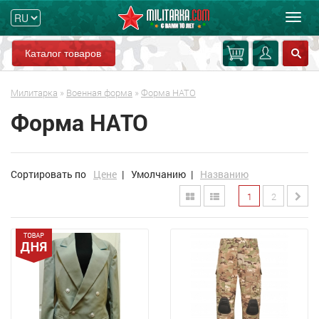
Мен
Каталог товаров
Милитарка
»
Военная форма
»
Форма НАТО
Форма НАТО
Сортировать по
Цене
|
Умолчанию
|
Названию
1
2