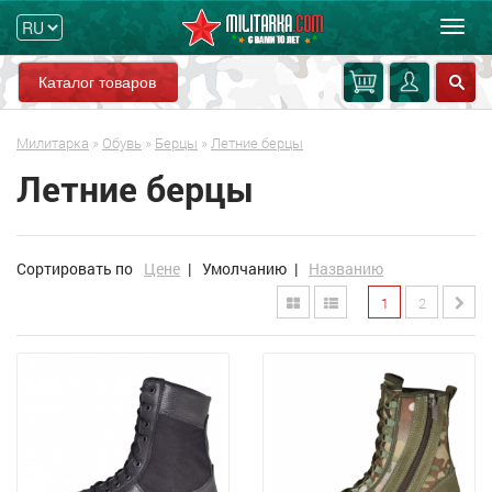
Мен
Каталог товаров
Милитарка
»
Обувь
»
Берцы
»
Летние берцы
Летние берцы
Сортировать по
Цене
|
Умолчанию
|
Названию
1
2