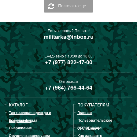
Показать еще...
Есть вопросы? Пишите!
militarka@inbox.ru
Ежедневно с 10:00 до 18:00
+7 (977) 822-47-00
Оптовикам
+7 (964) 766-44-64
КАТАЛОГ
ПОКУПАТЕЛЯМ
Тактическая одежда и
Главная
Военная форма
Пользовательское
снаряжение
Снаряжение
ОПТОВИКАМ
соглашение
Оружие и аксессуары
Как заказать