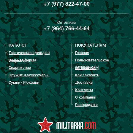
+7 (977) 822-47-00
Оптовикам
+7 (964) 766-44-64
КАТАЛОГ
ПОКУПАТЕЛЯМ
Тактическая одежда и
Главная
Военная форма
Пользовательское
снаряжение
Снаряжение
ОПТОВИКАМ
соглашение
Оружие и аксессуары
Как заказать
Сумки - Рюкзаки
Доставка
Контакты
О компании
Распродажа