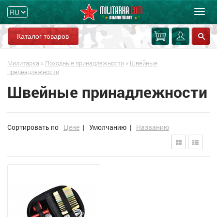
Мен
Каталог товаров
Милитарка
»
Походные принадлежности
»
Швейные
преднадлежности
Швейные принадлежности
Сортировать по
Цене
|
Умолчанию
|
Названию