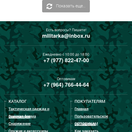
Показать еще...
Есть вопросы? Пишите!
militarka@inbox.ru
Ежедневно с 10:00 до 18:00
+7 (977) 822-47-00
Оптовикам
+7 (964) 766-44-64
КАТАЛОГ
ПОКУПАТЕЛЯМ
Тактическая одежда и
Главная
Военная форма
Пользовательское
снаряжение
Снаряжение
ОПТОВИКАМ
соглашение
Оружие и аксессуары
Как заказать