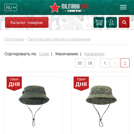
Мен
Каталог товаров
Милитарка
»
Тактическая одежда и снаряжение
Сортировать по
Цене
|
Умолчанию
|
Названию
1
2