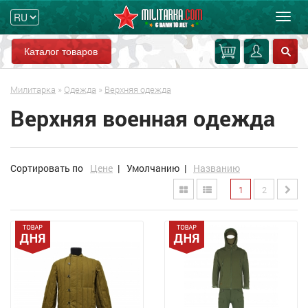
Мен
Каталог товаров
Милитарка
»
Одежда
»
Верхняя одежда
Верхняя военная одежда
Сортировать по
Цене
|
Умолчанию
|
Названию
1
2