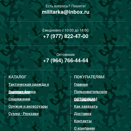
Есть вопросы? Пишите!
militarka@inbox.ru
Ежедневно с 10:00 до 18:00
+7 (977) 822-47-00
Оптовикам
+7 (964) 766-44-64
КАТАЛОГ
ПОКУПАТЕЛЯМ
Тактическая одежда и
Главная
Военная форма
Пользовательское
снаряжение
Снаряжение
ОПТОВИКАМ
соглашение
Оружие и аксессуары
Как заказать
Сумки - Рюкзаки
Доставка
Контакты
О компании