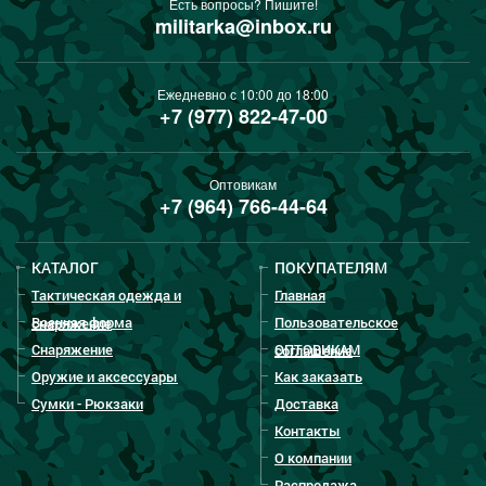
Есть вопросы? Пишите!
militarka@inbox.ru
Ежедневно с 10:00 до 18:00
+7 (977) 822-47-00
Оптовикам
+7 (964) 766-44-64
КАТАЛОГ
ПОКУПАТЕЛЯМ
Тактическая одежда и
Главная
Военная форма
Пользовательское
снаряжение
Снаряжение
ОПТОВИКАМ
соглашение
Оружие и аксессуары
Как заказать
Сумки - Рюкзаки
Доставка
Контакты
О компании
Распродажа