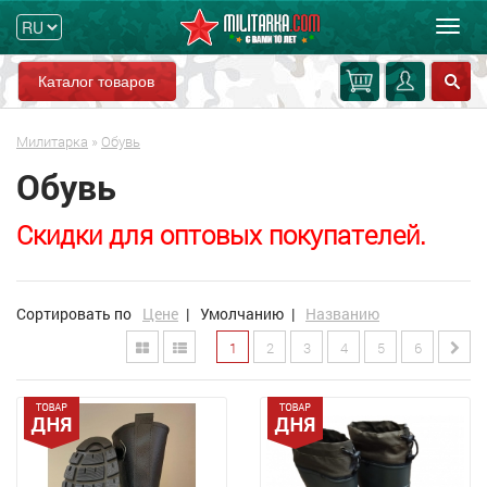
Мен
Каталог товаров
Милитарка
»
Обувь
Обувь
Скидки для оптовых покупателей.
Сортировать по
Цене
|
Умолчанию
|
Названию
1
2
3
4
5
6