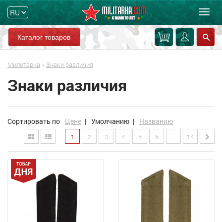
Мен
Каталог товаров
Милитарка
»
Знаки различия
Знаки различия
Сортировать по
Цене
|
Умолчанию
|
Названию
1
2
3
4
5
6
...
14