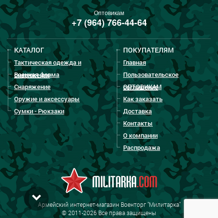
Оптовикам
+7 (964) 766-44-64
КАТАЛОГ
ПОКУПАТЕЛЯМ
Тактическая одежда и
Главная
Военная форма
Пользовательское
снаряжение
Снаряжение
ОПТОВИКАМ
соглашение
Оружие и аксессуары
Как заказать
Сумки - Рюкзаки
Доставка
Контакты
О компании
Распродажа
Армейский интернет-магазин Военторг "Милитарка"
© 2011-2026 Все права защищены