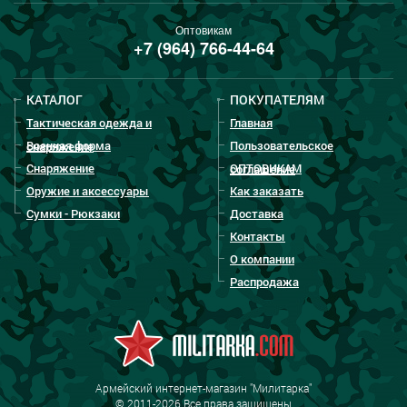
Оптовикам
+7 (964) 766-44-64
КАТАЛОГ
ПОКУПАТЕЛЯМ
Тактическая одежда и
Главная
Военная форма
Пользовательское
снаряжение
Снаряжение
ОПТОВИКАМ
соглашение
Оружие и аксессуары
Как заказать
Сумки - Рюкзаки
Доставка
Контакты
О компании
Распродажа
Армейский интернет-магазин "Милитарка"
© 2011-2026 Все права защищены