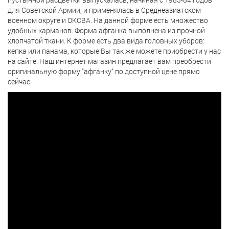
для Советской Армии, и применялась в Среднеазиатском
военном округе и ОКСВА. На данной форме есть множество
удобных карманов. Форма афганка выполнена из прочной
хлопчатой ткани. К форме есть два вида головных уборов:
кепка или панама, которые Вы так же можете приобрести у нас
на сайте. Наш интернет магазин предлагает вам преобрести
оригинальную форму "афганку" по доступной цене прямо
сейчас.