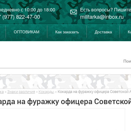
едневно с 10:00 до 18:00
Есть вопросы? Пишите
 (977) 822-47-00
militarka@inbox.ru
ОПТОВИКАМ
Как заказать
Доставка
К
ка
»
Знаки различия
»
Кокарды
»
Кокарда на фуражку офицера Советской 
арда на фуражку офицера Советско