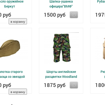
сло оружейное
Шапка-ушанка
Руба
Беркут
офицера"ВМФ"
0 руб
1500 руб
197
илотка старого
Шорты английские
Рю
азца со звездой
расцветки Woodland
0 руб
1875 руб
180