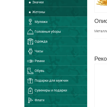
Значки
Жетоны
Опис
Муляжи
Металли
Головные уборы
Одежда
Часы
Реко
Ремни
Обувь
Подарки для мужчин
Сувениры и подарки
Флаги