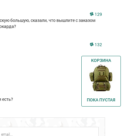
129
скую большую, сказали, что вышлите с заказом
кокарда?
132
КОРЗИНА
140
264
и есть?
ПОКА ПУСТАЯ