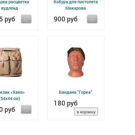
шка расцветки
Кобура для пистолета
вудленд
Макарова
5 руб
900 руб
кзак «Хаки»
Бандана "Горка"
(54х44 см)
180 руб
0 руб