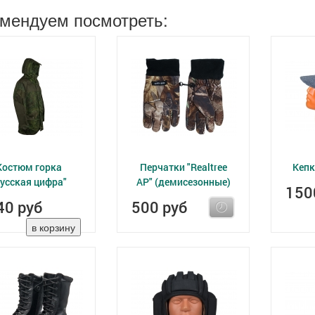
мендуем посмотреть:
Костюм горка
Перчатки "Realtree
Кепк
русская цифра"
AP" (демисезонные)
150
40 руб
500 руб