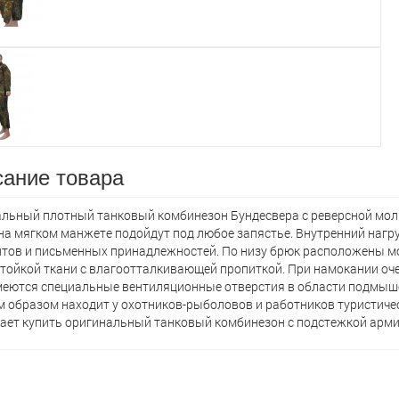
ание товара
льный плотный танковый комбинезон Бундесвера с реверсной мол
на мягком манжете подойдут под любое запястье. Внутренний нагр
тов и письменных принадлежностей. По низу брюк расположены мо
тойкой ткани с влагоотталкивающей пропиткой. При намокании оч
меются специальные вентиляционные отверстия в области подмыш
 образом находит у охотников-рыболовов и работников туристическ
ает кyпить оригинальный танковый комбинезон с подстежкой армии