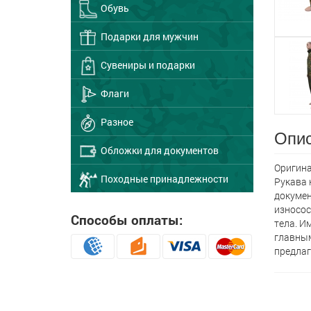
Обувь
Подарки для мужчин
Сувениры и подарки
Флаги
Разное
Опис
Обложки для документов
Оригина
Походные принадлежности
Рукава 
докумен
износос
Способы оплаты:
тела. И
главным
предлаг