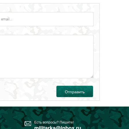
Отправить
Есть вопросы? Пишите!
militarka@inbox.ru