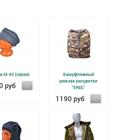
а М-43 (серая)
Камуфляжный
рюкзак расцветки
0 руб
"ERDL"
1190 руб