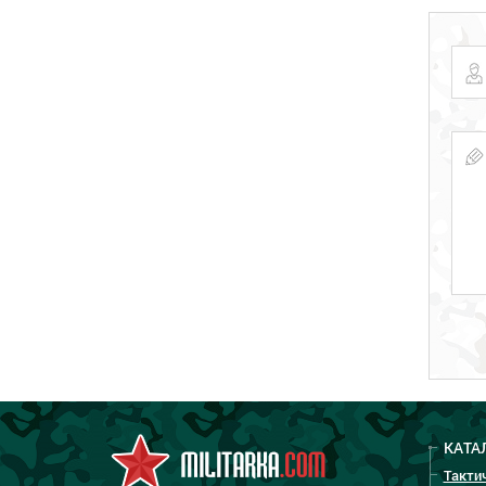
КАТА
Такти