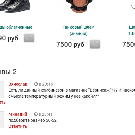
цы облегченные
Танковый шлем
Шл
(зимний)
ТШ
90 руб
7500 руб
750
ывы 2
Вячеслав
в 20:16
Есть ли данный комбинезон в магазине "Вернисаж"??? И наско
смысле температурный режим у неё какой???
ить
геннадий
в 23:41
подберите размер 50-52
Ответить