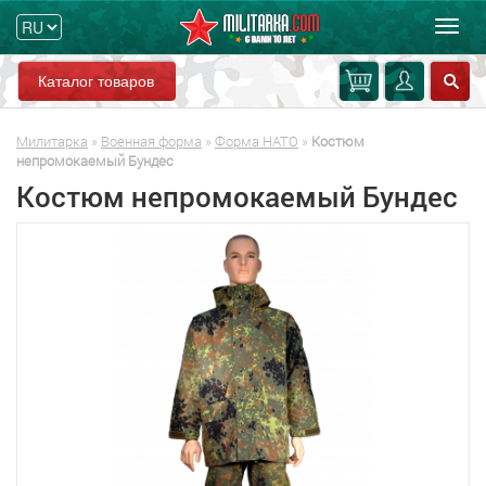
Мен
Каталог товаров
Милитарка
»
Военная форма
»
Форма НАТО
»
Костюм
непромокаемый Бундес
Костюм непромокаемый Бундес