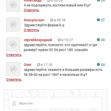
Александр
в 09:26
26
А не подскажите, костюм новый или б\у?
Ответить
Консультант
в 09:35
27
Здравствуйте форма Б.у.
Ответить
сергейбезродний
в 19:27
30
здравствуйте, поясните -это оригинал? и где
размер? нужен 52-54 рост 180. спасибо
Ответить
Олег
в 17:30
54
здравствуйте, скажите а большие размеры есть
56-58-60 на рост 180? и насколько б\у?
Ответить