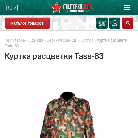
Мен
Каталог товаров
Милитарка
»
Одежда
»
Верхняя одежда
»
Куртки
»
Куртка расцветки
Tass-83
Куртка расцветки Tass-83