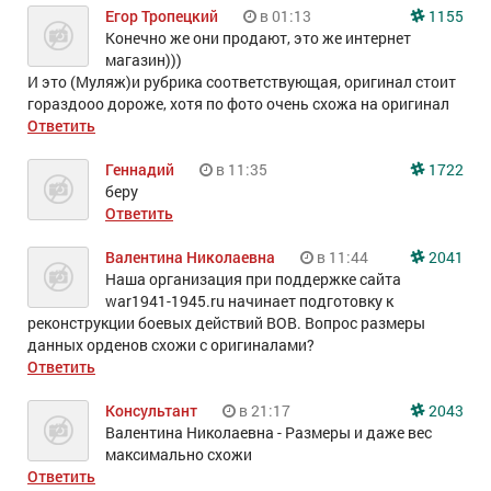
Егор Тропецкий
в 01:13
1155
Конечно же они продают, это же интернет
магазин)))
И это (Муляж)и рубрика соответствующая, оригинал стоит
гораздооо дороже, хотя по фото очень схожа на оригинал
Ответить
Геннадий
в 11:35
1722
беру
Ответить
Валентина Николаевна
в 11:44
2041
Наша организация при поддержке сайта
war1941-1945.ru начинает подготовку к
реконструкции боевых действий ВОВ. Вопрос размеры
данных орденов схожи с оригиналами?
Ответить
Консультант
в 21:17
2043
Валентина Николаевна - Размеры и даже вес
максимально схожи
Ответить