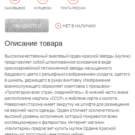
САМОВЫВОЗ
КУРЬЕРОМ
ПОЧТА РОССИИ
ОЖИДАЕТСЯ
НЕТ В НАЛИЧИИ
Описание товара
Высококачественный эмалевый орден красной звезды (муляж)
представляет собой штампованное основание в виде
красноармейской пятиконечной звезды насыщенного
бардового цвета с рельефным изображением солдата, одетого
в шинель, держащего в руках винтовку. Изображение
военнослужащего обрамляет окантовка с призывом -
«Пролетарии всех стран, соединяйтесь». В нижней части знака
расположена надпись «СССР» и эмблема серпа и молота.
Реверсная сторона имеет закрутку на штифте для размещения
на верхней части одежды. Орден отличает исключительно
высокий уровень исполнения, который понравится всем
коллекционерам и фалеристам. Интернет магазин
«Милитарка» предлагает кyпить муляж Ордена Красной
звезды по доступной цене прямо сейчас.