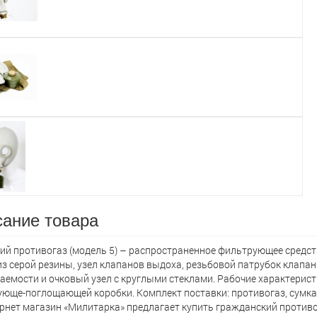
ание товара
ий противогаз (модель 5) – распространенное фильтрующее сред
из серой резины, узел клапанов выдоха, резьбовой патрубок клапан
аемости и очковый узел с круглыми стеклами. Рабочие характерис
юще-поглощающей коробки. Комплект поставки: противогаз, сумка 
ернет магазин «Милитарка» предлагает кyпить гражданский противо