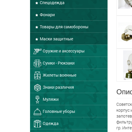
Спецодежда
Фонари
Товары для самобороны
Маски защитные
Оружие и аксессуары
Сумки - Рюкзаки
Жилеты военные
Знаки различия
Опис
Муляжи
Советск
корпус 
Головные уборы
запотев
фильтру
Одежда
гр. Инт