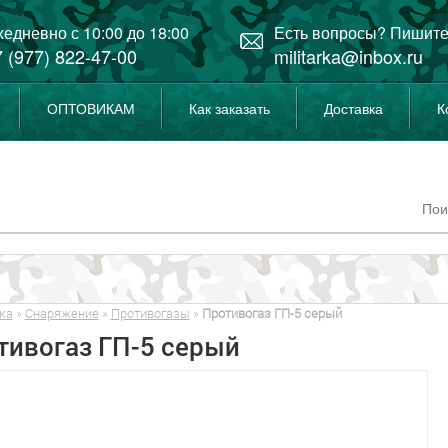
едневно с 10:00 до 18:00
Есть вопросы? Пишите
 (977) 822-47-00
militarka@inbox.ru
ОПТОВИКАМ
Как заказать
Доставка
К
ка
»
Снаряжение
»
Противогазы
»
Противогаз ГП-5 серый
тивогаз ГП-5 серый