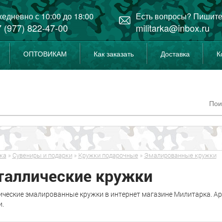
едневно с 10:00 до 18:00
Есть вопросы? Пишите
 (977) 822-47-00
militarka@inbox.ru
ОПТОВИКАМ
Как заказать
Доставка
К
ка
»
Сувениры и подарки
»
Кружки подарочные
»
Эмалированные кружки
таллические кружки
ческие эмалированные кружки в интернет магазине Милитарка. Ар
и.