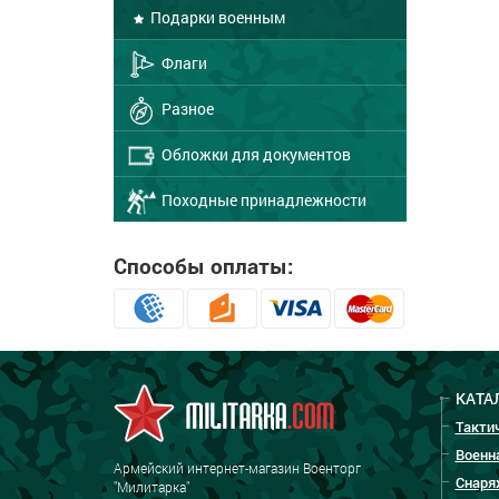
Подарки военным
Флаги
Разное
Обложки для документов
Походные принадлежности
Способы оплаты:
КАТА
Такти
Военн
Армейский интернет-магазин Военторг
Снаря
"Милитарка"