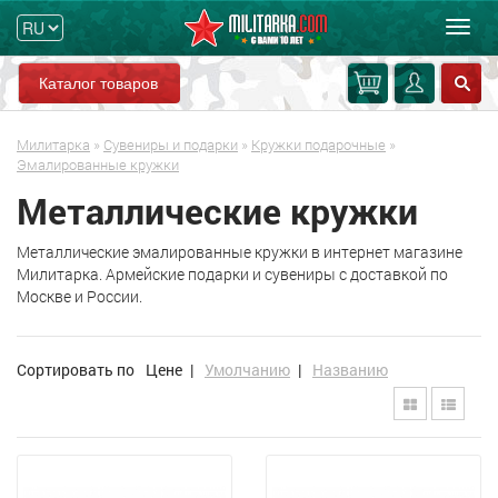
Мен
Каталог товаров
Милитарка
»
Сувениры и подарки
»
Кружки подарочные
»
Эмалированные кружки
Металлические кружки
Металлические эмалированные кружки в интернет магазине
Милитарка. Армейские подарки и сувениры с доставкой по
Москве и России.
Сортировать по
Цене
|
Умолчанию
|
Названию