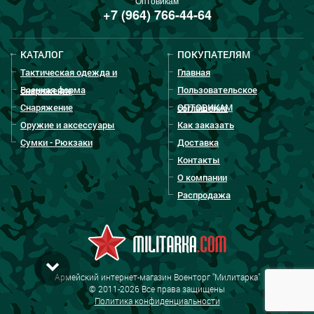
Оптовикам
+7 (964) 766-44-64
КАТАЛОГ
ПОКУПАТЕЛЯМ
Тактическая одежда и
Главная
Военная форма
Пользовательское
снаряжение
Снаряжение
ОПТОВИКАМ
соглашение
Оружие и аксессуары
Как заказать
Сумки - Рюкзаки
Доставка
Контакты
О компании
Распродажа
Армейский интернет-магазин Военторг "Милитарка"
© 2011-2026 Все права защищены
Политика конфиденциальности