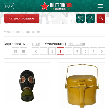
Мен
Каталог товаров
Милитарка
»
Снаряжение
Сортировать по
Цене
|
Умолчанию
|
Названию
1
2
3
4
5
6
7