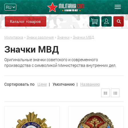
Мен
Каталог товаров
Милитарка
»
Знаки различия
»
Значки
»
Значки МВД
Значки МВД
Оригинальные значки советского и современного
производства с символикой Министерства внутренних дел.
Сортировать по
Цене
|
Умолчанию
|
Названию