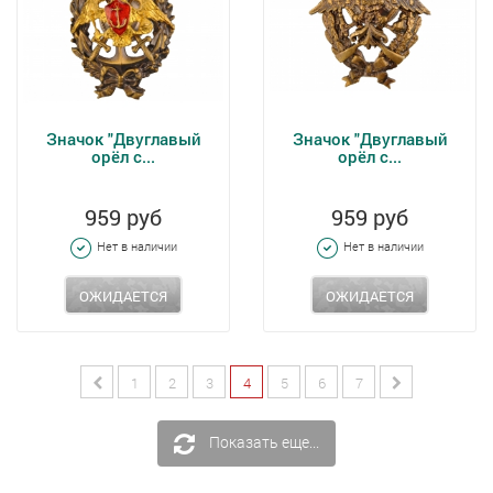
Значок "Двуглавый
Значок "Двуглавый
орёл с...
орёл с...
959 руб
959 руб
Нет в наличии
Нет в наличии
ОЖИДАЕТСЯ
ОЖИДАЕТСЯ
1
2
3
4
5
6
7
Показать еще...