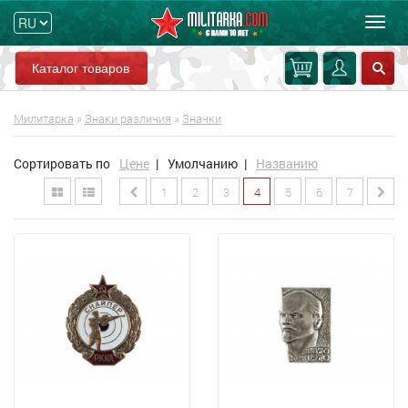
Мен
Каталог товаров
Милитарка
»
Знаки различия
»
Значки
Сортировать по
Цене
|
Умолчанию
|
Названию
1
2
3
4
5
6
7