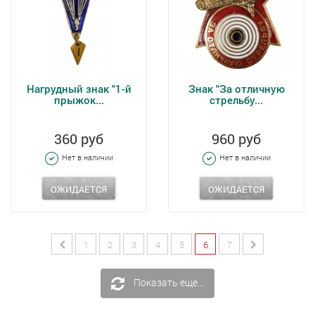
Нагрудный знак "1-й
Знак "За отличную
прыжок...
стрельбу...
360 руб
960 руб
Нет в наличии
Нет в наличии
ОЖИДАЕТСЯ
ОЖИДАЕТСЯ
1
2
3
4
5
6
7
Показать еще...