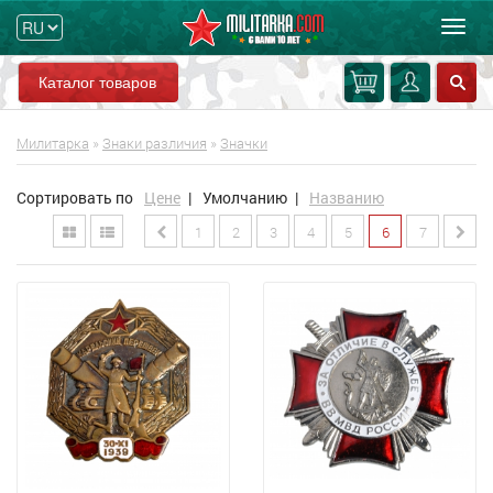
Мен
Каталог товаров
Милитарка
»
Знаки различия
»
Значки
Сортировать по
Цене
|
Умолчанию
|
Названию
1
2
3
4
5
6
7