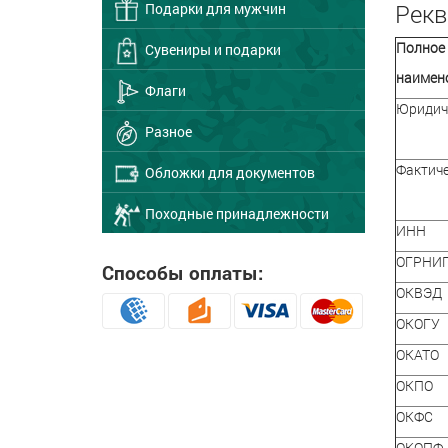
Рекв
Подарки для мужчин
Полно
Сувениры и подарки
наимен
Флаги
Юридиче
Разное
Фактиче
Обложки для документов
Походные принадлежности
ИНН
ОГРНИ
Способы оплаты:
ОКВЭД
ОКОГУ
ОКАТО
ОКПО
ОКФС
ОКОПФ