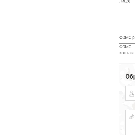
лицо)
ФОМС р
ФОМС 
контакт
Об