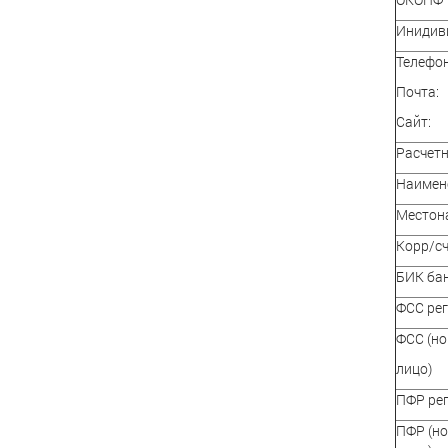
Инидив
Телефон
Почта:
Сайт:
Расчетн
Наимен
Местон
Корр/сч
БИК ба
ФСС рег
ФСС (но
лицо)
ПФР рег
ПФР (но