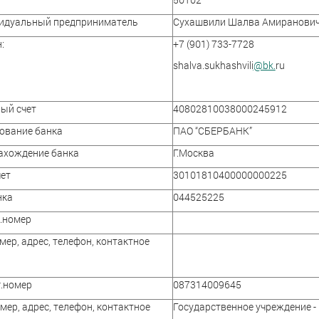
идуальный предприниматель
Сухашвили Шалва Амиранови
:
+7 (901) 733-7728
shalva.sukhashvili
@bk.
ru
ый счет
40802810038000245912
ование банка
ПАО “СБЕРБАНК”
ахождение банка
Г.Москва
ет
30101810400000000225
нка
044525225
.номер
мер, адрес, телефон, контактное
.номер
087314009645
мер, адрес, телефон, контактное
Государственное учреждение -