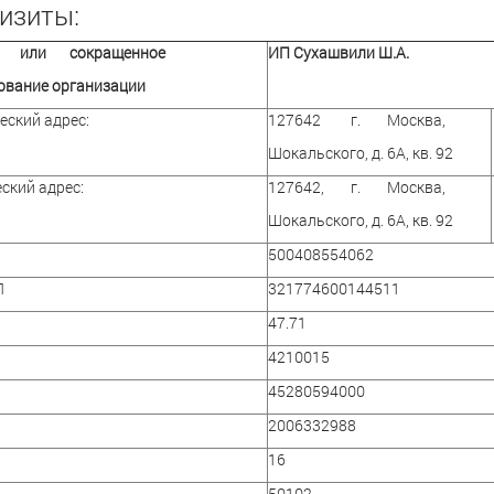
изиты:
е или сокращенное
ИП Сухашвили Ш.А.
ование организации
ский адрес:
127642 г. Москва,
Шокальского, д. 6А, кв. 92
ский адрес:
127642, г. Москва,
Шокальского, д. 6А, кв. 92
500408554062
П
321774600144511
47.71
4210015
45280594000
2006332988
16
50102