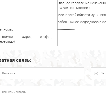
Главное Управление Пенсионн
РФ №6 по г. Москве и
Московской области муницип
район Южное Медведково г.М
ег.номер
------------------
(номер,
адрес,
телефон,
------------------
ное лицо)
ратная связь: