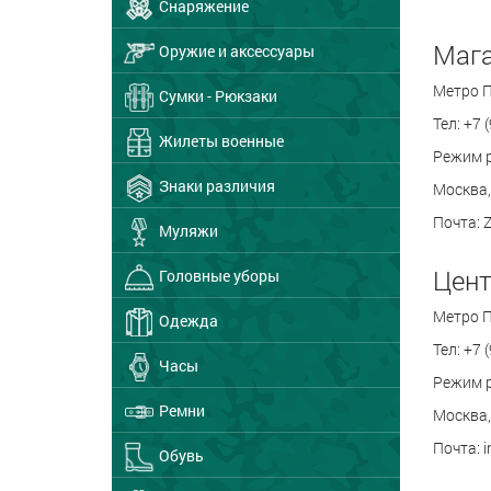
Снаряжение
Мага
Оружие и аксессуары
Метро 
Сумки - Рюкзаки
Тел: +7 
Жилеты военные
Режим р
Знаки различия
Москва, 
Почта: 
Муляжи
Цент
Головные уборы
Метро 
Одежда
Тел: +7 
Часы
Режим ра
Ремни
Москва, 
Почта: i
Обувь